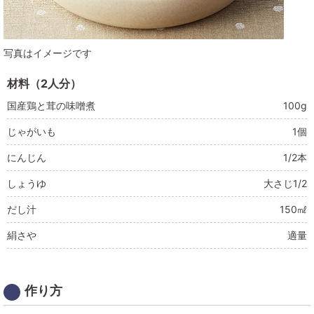
写真はイメージです
材料（2人分）
国産鶏と茸の味噌煮
100g
じゃがいも
1個
にんじん
1/2本
しょうゆ
大さじ1/2
だし汁
150㎖
絹さや
適量
作り方