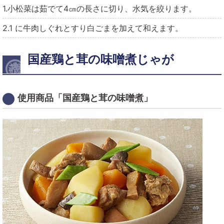
1.小松菜は茹でて4㎝の長さに切り、水気を絞ります。
2.1 に牛肉しぐれとすり白ごまを加えて和えます。
国産鶏と茸の味噌煮じゃが
使用商品「国産鶏と茸の味噌煮」