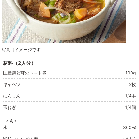
写真はイメージです
材料（2人分）
国産鶏と茸のトマト煮
100g
キャベツ
2枚
にんじん
1/4本
玉ねぎ
1/4個
＜A＞
水
300㎖
顆粒コンソメの素
小さじ1