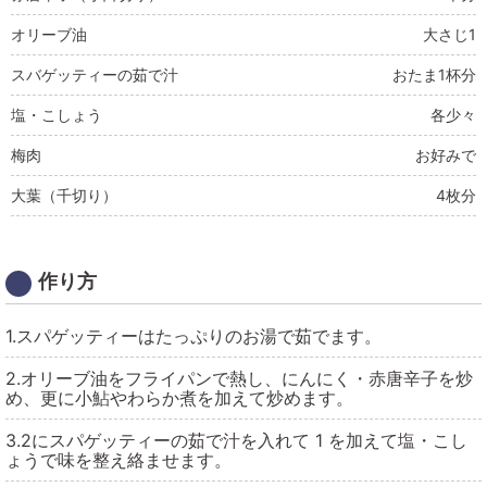
オリーブ油
大さじ1
スバゲッティーの茹で汁
おたま1杯分
塩・こしょう
各少々
梅肉
お好みで
大葉（千切り）
4枚分
作り方
1.スパゲッティーはたっぷりのお湯で茹でます。
2.オリーブ油をフライパンで熱し、にんにく・赤唐辛子を炒
め、更に小鮎やわらか煮を加えて炒めます。
3.2にスパゲッティーの茹で汁を入れて 1 を加えて塩・こし
ょうで味を整え絡ませます。