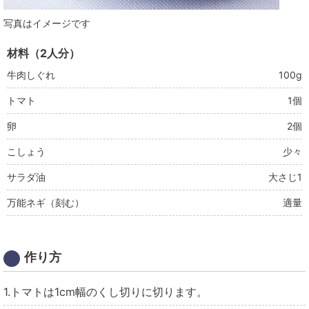
写真はイメージです
材料（2人分）
牛肉しぐれ
100g
トマト
1個
卵
2個
こしょう
少々
サラダ油
大さじ1
万能ネギ（刻む）
適量
作り方
1.トマトは1cm幅のくし切りに切ります。