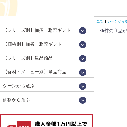
全て
|
シーンから
【シリーズ別】佃煮・惣菜ギフト
35件
の商品が
国産佃煮・惣菜詰め合わせ[百貨店限定販
鵜舞屋昆布巻詰合せ[鵜舞屋のロングセラ
佃煮 味三昧[食べきりサイズの佃煮詰め
老舗の味物語[岐阜の美味いもの詰め合わ
高級佃煮ギフト
佃煮・肉惣菜詰め合わせ
信長の郷[岐阜土産・武将パッケージ]
鮎昆布巻詰合せ
鮎一夜干し詰合せ
逸品惣菜
国産煮豚・煮鶏詰合せ
[明宝ハム×鵜舞屋]詰め合わせ
そうめん・佃煮詰め合わせ
カジュアルギフト「味あわせ」
岐阜土産
売品]
ー]
合わせ]
せ]
【価格別】佃煮・惣菜ギフト
【佃煮 惣菜 ギフト】10000円～[送料無
【プチギフト】～2000円
【佃煮 惣菜 ギフト】～3000円
【佃煮 惣菜 ギフト】～3979円
【佃煮 惣菜 ギフト】3980円～
【佃煮 惣菜 ギフト】5000円～
【佃煮 惣菜 ギフト】7000円～
料]
【シリーズ別】単品商品
WareesHalal認証取得品[ハラルキッチン
うるか・鮎一夜干しなど[老舗の鮎]
百貨店限定販売[国産シリーズ]
定番竿箱シリーズ
鵜舞屋伝統の味[老舗の惣菜]
箱入り単品惣菜
定番の佃煮[うまい屋のおつまみ]
食べきりおつまみ[うまつま]
佃煮屋の「煮豚」「煮鶏」[SDGs]
高校生が開発しました[産学連携商品]
ヤマタカ醤油[月星]使用シリーズ
鮎昆布巻詰合せ
【夏季限定】スウィーツ
舞]
【食材・メニュー別】単品商品
昆布巻き（鮎・にしん・さけ・子持ちあ
珍味（鮎うるか・一夜干し・ふりかけ）
鮎（すがた煮・吟醸煮など）
小鮎やわらか煮・小鮎甘露煮
飛騨牛・牛肉
煮豚・煮鶏
佃煮
貝類（帆立・牡蠣）
炊き込みご飯の素
ハラール認証取得品
菓子・スイーツ
ゆ）
シーンから選ぶ
お中元・お歳暮
お祝い・お返し
仏事
お取り寄せグルメ
お手土産（カジュアルギフト）
おつまみ
価格から選ぶ
1,000円未満
1,000円～
2,000円～
3,000円～
4,000円～
5,000円以上