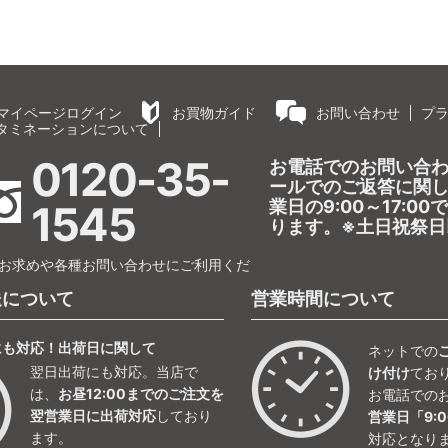
マイページログイン
お買物ガイド
お問い合わせ
プ
タミネーションについて
0120-35-
お電話でのお問い合
ールでのご返答に関
業日の9:00～17:0
1545
ります。※土日祝祭日
お求めや各種お問い合わせにご利用くだ
送について
営業時間について
にも対応！出荷日に関して
ネットでの
翌日出荷にも対応。当店で
け付け
てお
は、
お昼12:00までのご注文を
お電話での
翌営業日に出荷対応
しており
営業日「9:0
ます。
対応となり