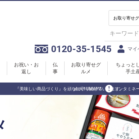
0120-35-1545
マイ
お祝い・お
仏
お取り寄せグ
ちょっと
返し
事
ルメ
手土
『美味しい商品づくり』を頑なに守り続けていきます。
about UMAIYA
コンタミネ
メ