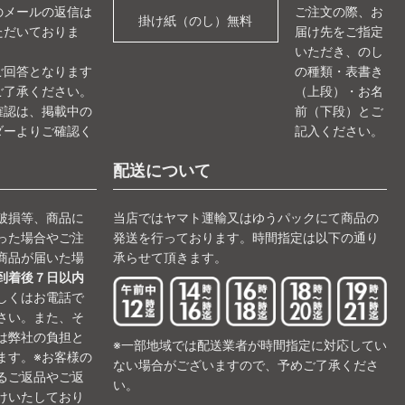
のメールの返信は
ご注文の際、お
掛け紙（のし）無料
ただいておりま
届け先をご指定
いただき、のし
ご回答となります
の種類・表書き
ご了承ください。
（上段）・お名
確認は、掲載中の
前（下段）とご
ダーよりご確認く
記入ください。
。
配送について
破損等、商品に
当店ではヤマト運輸又はゆうパックにて商品の
った場合やご注
発送を行っております。時間指定は以下の通り
商品が届いた場
承らせて頂きます。
到着後７日以内
しくはお電話で
さい。また、そ
は弊社の負担と
※一部地域では配送業者が時間指定に対応してい
ます。※お客様の
ない場合がございますので、予めご了承くださ
るご返品やご返
い。
けいたしており