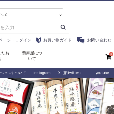
ページ・ログイン
お買い物ガイド
お問い合わせ
したお
鵜舞屋につ
0
産
いて
ーションについて
instagram
X（旧twitter）
youtube