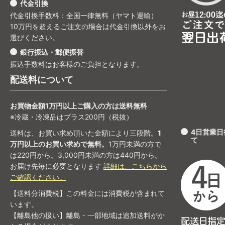
代金引換
代金引換手数料：全国一律無料（ヤマト運輸）
10万円を超えるご注文の場合は代金引換以外をお
選びください。
銀行振込・郵便振替
振込手数料はお客様のご負担となります。
配送料について
お買物金額1万円以上ご購入の方は送料無料
※冷蔵・冷凍品はプラス200円（税抜）
4日営業
送料は、お買い求め頂いた金額により三段階。
1
て
万円以上のお買い求めで無料。
1万円未満の方で
は220円から。3,000円未満の方は440円から。
お届け先毎に必要となります
詳細は、こちらから
ご確認ください。
【送料分消費税】この料金には消費税が含まれて
います。
【離島他の扱い】離島・一部地域は追加送料がか