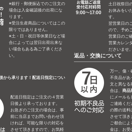
※銀行・郵便振込でのご注文の
土日祝祭日
場合は入金確認後の出荷にな
お休みをい
ります。
す。
※受注生産商品についてはこの
翌営業日の
限りではありません。
ので、予め
※土・日・祝日等休業日など場
営業日のご
合によっては翌日出荷出来な
営業カレン
い場合もある為ご了承くださ
ださいませ
返品・交換について
い。
万一、傷・
日後から承ります！配送日指定につい
不良品があ
文と異なる
合は、
商品
配送日指定はご注文の４営業
にメールも
日後より承っております。
ご連絡くだ
お急ぎのご注文の場合は、事
の際の送料
前に当店までお問い合わせ頂
させて頂き
ければ、可能な限りの対応を
ご都合によ
させて頂きますので、お気軽
金は、お受