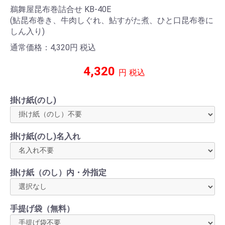
鵜舞屋昆布巻詰合せ KB-40E
(鮎昆布巻き、牛肉しぐれ、鮎すがた煮、ひと口昆布巻に
しん入り)
通常価格：4,320
円
税込
4,320
円
税込
掛け紙(のし)
掛け紙(のし)名入れ
掛け紙（のし）内・外指定
手提げ袋（無料）