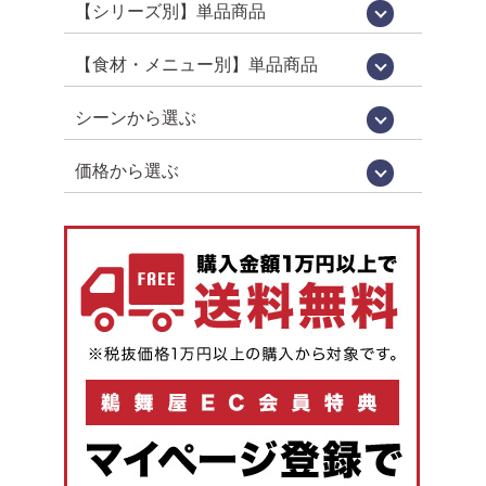
【シリーズ別】単品商品
WareesHalal認証取得品[ハラルキッチン
うるか・鮎一夜干しなど[老舗の鮎]
百貨店限定販売[国産シリーズ]
定番竿箱シリーズ
鵜舞屋伝統の味[老舗の惣菜]
箱入り単品惣菜
定番の佃煮[うまい屋のおつまみ]
食べきりおつまみ[うまつま]
佃煮屋の「煮豚」「煮鶏」[SDGs]
高校生が開発しました[産学連携商品]
ヤマタカ醤油[月星]使用シリーズ
鮎昆布巻詰合せ
【夏季限定】スウィーツ
舞]
【食材・メニュー別】単品商品
昆布巻き（鮎・にしん・さけ・子持ちあ
珍味（鮎うるか・一夜干し・ふりかけ）
鮎（すがた煮・吟醸煮など）
小鮎やわらか煮・小鮎甘露煮
飛騨牛・牛肉
煮豚・煮鶏
佃煮
貝類（帆立・牡蠣）
炊き込みご飯の素
ハラール認証取得品
菓子・スイーツ
ゆ）
シーンから選ぶ
お中元・お歳暮
お祝い・お返し
仏事
お取り寄せグルメ
お手土産（カジュアルギフト）
おつまみ
価格から選ぶ
1,000円未満
1,000円～
2,000円～
3,000円～
4,000円～
5,000円以上