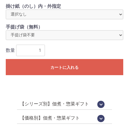
掛け紙（のし）内・外指定
手提げ袋（無料）
数量
カートに入れる
【シリーズ別】佃煮・惣菜ギフト
国産佃煮・惣菜詰め合わせ[百貨店限定販
鵜舞屋昆布巻詰合せ[鵜舞屋のロングセラ
佃煮 味三昧[食べきりサイズの佃煮詰め
老舗の味物語[岐阜の美味いもの詰め合わ
高級佃煮ギフト
佃煮・肉惣菜詰め合わせ
信長の郷[岐阜土産・武将パッケージ]
鮎昆布巻詰合せ
鮎一夜干し詰合せ
逸品惣菜
国産煮豚・煮鶏詰合せ
[明宝ハム×鵜舞屋]詰め合わせ
そうめん・佃煮詰め合わせ
カジュアルギフト「味あわせ」
岐阜土産
売品]
ー]
合わせ]
せ]
【価格別】佃煮・惣菜ギフト
【佃煮 惣菜 ギフト】10000円～[送料無
【プチギフト】～2000円
【佃煮 惣菜 ギフト】～3000円
【佃煮 惣菜 ギフト】～3979円
【佃煮 惣菜 ギフト】3980円～
【佃煮 惣菜 ギフト】5000円～
【佃煮 惣菜 ギフト】7000円～
料]