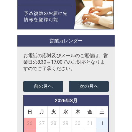
営業カレンダー
お電話の応対及びメールのご返信は、営
業日の8:30～17:00でのご対応となりま
すのでご了承ください。
前の月へ
次の月へ
2026年8月
日
月
火
水
木
金
土
26
27
28
29
30
31
1