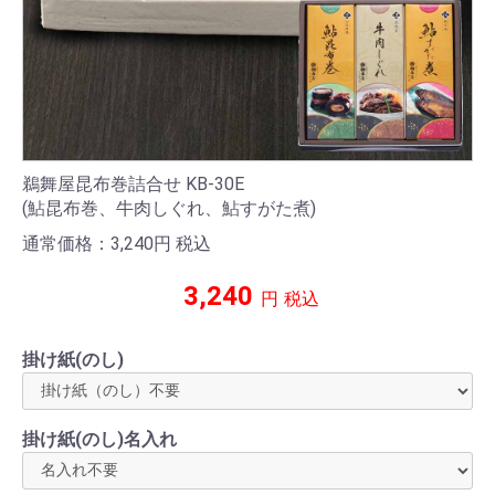
鵜舞屋昆布巻詰合せ KB-30E
(鮎昆布巻、牛肉しぐれ、鮎すがた煮)
通常価格：3,240
円
税込
3,240
円
税込
掛け紙(のし)
掛け紙(のし)名入れ