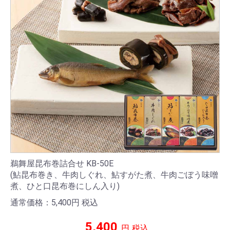
鵜舞屋昆布巻詰合せ KB-50E
(鮎昆布巻き、牛肉しぐれ、鮎すがた煮、牛肉ごぼう味噌
煮、ひと口昆布巻にしん入り)
通常価格：5,400
円
税込
5,400
円
税込