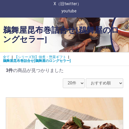
X（旧twitter）
youtube
鵜舞屋昆布巻詰合せ[鵜舞屋のロ
ングセラー]
全て
|
【シリーズ別】佃煮・惣菜ギフト
|
鵜舞屋昆布巻詰合せ[鵜舞屋のロングセラー]
3件
の商品が見つかりました