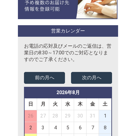
営業カレンダー
お電話の応対及びメールのご返信は、営
業日の8:30～17:00でのご対応となりま
すのでご了承ください。
前の月へ
次の月へ
2026年8月
日
月
火
水
木
金
土
26
27
28
29
30
31
1
2
3
4
5
6
7
8