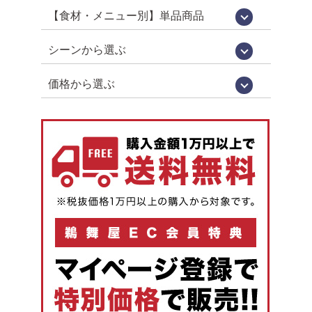
舞]
【食材・メニュー別】単品商品
昆布巻き（鮎・にしん・さけ・子持ちあ
珍味（鮎うるか・一夜干し・ふりかけ）
鮎（すがた煮・吟醸煮など）
小鮎やわらか煮・小鮎甘露煮
飛騨牛・牛肉
煮豚・煮鶏
佃煮
貝類（帆立・牡蠣）
炊き込みご飯の素
ハラール認証取得品
菓子・スイーツ
ゆ）
シーンから選ぶ
お中元・お歳暮
お祝い・お返し
仏事
お取り寄せグルメ
お手土産（カジュアルギフト）
おつまみ
価格から選ぶ
1,000円未満
1,000円～
2,000円～
3,000円～
4,000円～
5,000円以上