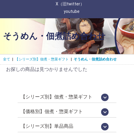
X（旧twitter）
youtube
そうめん・佃煮詰め合わせ
全て
|
【シリーズ別】佃煮・惣菜ギフト
|
そうめん・佃煮詰め合わせ
お探しの商品は見つかりませんでした
【シリーズ別】佃煮・惣菜ギフト
国産佃煮・惣菜詰め合わせ[百貨店限定販
鵜舞屋昆布巻詰合せ[鵜舞屋のロングセラ
佃煮 味三昧[食べきりサイズの佃煮詰め
老舗の味物語[岐阜の美味いもの詰め合わ
高級佃煮ギフト
佃煮・肉惣菜詰め合わせ
信長の郷[岐阜土産・武将パッケージ]
鮎昆布巻詰合せ
鮎一夜干し詰合せ
逸品惣菜
国産煮豚・煮鶏詰合せ
[明宝ハム×鵜舞屋]詰め合わせ
そうめん・佃煮詰め合わせ
カジュアルギフト「味あわせ」
岐阜土産
売品]
ー]
合わせ]
せ]
【価格別】佃煮・惣菜ギフト
【佃煮 惣菜 ギフト】10000円～[送料無
【プチギフト】～2000円
【佃煮 惣菜 ギフト】～3000円
【佃煮 惣菜 ギフト】～3979円
【佃煮 惣菜 ギフト】3980円～
【佃煮 惣菜 ギフト】5000円～
【佃煮 惣菜 ギフト】7000円～
料]
【シリーズ別】単品商品
WareesHalal認証取得品[ハラルキッチン
うるか・鮎一夜干しなど[老舗の鮎]
百貨店限定販売[国産シリーズ]
定番竿箱シリーズ
鵜舞屋伝統の味[老舗の惣菜]
箱入り単品惣菜
定番の佃煮[うまい屋のおつまみ]
食べきりおつまみ[うまつま]
佃煮屋の「煮豚」「煮鶏」[SDGs]
高校生が開発しました[産学連携商品]
ヤマタカ醤油[月星]使用シリーズ
鮎昆布巻詰合せ
【夏季限定】スウィーツ