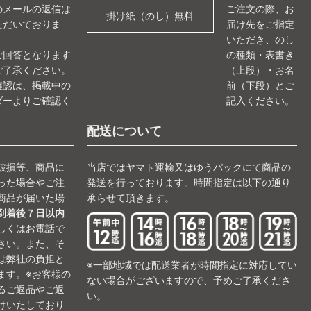
のメールの返信は
ご注文の際、お
掛け紙（のし）無料
ただいておりま
届け先をご指定
いただき、のし
ご回答となります
の種類・表書き
ご了承ください。
（上段）・お名
確認は、掲載中の
前（下段）とご
ダーよりご確認く
記入ください。
。
配送について
破損等、商品に
当店ではヤマト運輸又はゆうパックにて商品の
った場合やご注
発送を行っております。時間指定は以下の通り
商品が届いた場
承らせて頂きます。
到着後７日以内
しくはお電話で
さい。また、そ
は弊社の負担と
※一部地域では配送業者が時間指定に対応してい
ます。※お客様の
ない場合がございますので、予めご了承くださ
るご返品やご返
い。
けいたしており