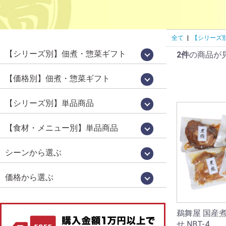
全て
|
【シリーズ
【シリーズ別】佃煮・惣菜ギフト
2件
の商品が
国産佃煮・惣菜詰め合わせ[百貨店限定販
鵜舞屋昆布巻詰合せ[鵜舞屋のロングセラ
佃煮 味三昧[食べきりサイズの佃煮詰め
老舗の味物語[岐阜の美味いもの詰め合わ
高級佃煮ギフト
佃煮・肉惣菜詰め合わせ
信長の郷[岐阜土産・武将パッケージ]
鮎昆布巻詰合せ
鮎一夜干し詰合せ
逸品惣菜
国産煮豚・煮鶏詰合せ
[明宝ハム×鵜舞屋]詰め合わせ
そうめん・佃煮詰め合わせ
カジュアルギフト「味あわせ」
岐阜土産
売品]
ー]
合わせ]
せ]
【価格別】佃煮・惣菜ギフト
【佃煮 惣菜 ギフト】10000円～[送料無
【プチギフト】～2000円
【佃煮 惣菜 ギフト】～3000円
【佃煮 惣菜 ギフト】～3979円
【佃煮 惣菜 ギフト】3980円～
【佃煮 惣菜 ギフト】5000円～
【佃煮 惣菜 ギフト】7000円～
料]
【シリーズ別】単品商品
WareesHalal認証取得品[ハラルキッチン
うるか・鮎一夜干しなど[老舗の鮎]
百貨店限定販売[国産シリーズ]
定番竿箱シリーズ
鵜舞屋伝統の味[老舗の惣菜]
箱入り単品惣菜
定番の佃煮[うまい屋のおつまみ]
食べきりおつまみ[うまつま]
佃煮屋の「煮豚」「煮鶏」[SDGs]
高校生が開発しました[産学連携商品]
ヤマタカ醤油[月星]使用シリーズ
鮎昆布巻詰合せ
【夏季限定】スウィーツ
舞]
【食材・メニュー別】単品商品
昆布巻き（鮎・にしん・さけ・子持ちあ
珍味（鮎うるか・一夜干し・ふりかけ）
鮎（すがた煮・吟醸煮など）
小鮎やわらか煮・小鮎甘露煮
飛騨牛・牛肉
煮豚・煮鶏
佃煮
貝類（帆立・牡蠣）
炊き込みご飯の素
ハラール認証取得品
菓子・スイーツ
ゆ）
シーンから選ぶ
お中元・お歳暮
お祝い・お返し
仏事
お取り寄せグルメ
お手土産（カジュアルギフト）
おつまみ
価格から選ぶ
1,000円未満
1,000円～
2,000円～
3,000円～
4,000円～
5,000円以上
鵜舞屋 国産
せ NBT-4