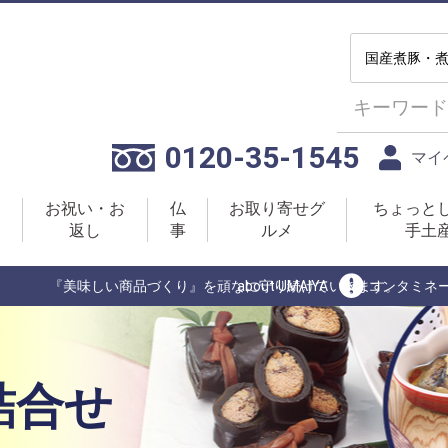
0120-35-1545
マイ
お祝い・お
仏
お取り寄せグ
ちょっと
返し
事
ルメ
手土
『美味しい商品づくり』を頑なに守り続けていきます。
about UMAIYA
コンタミネ
詰合せ