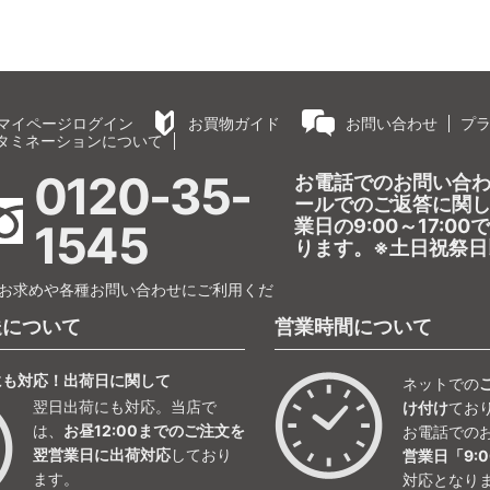
マイページログイン
お買物ガイド
お問い合わせ
プ
タミネーションについて
0120-35-
お電話でのお問い合
ールでのご返答に関
業日の9:00～17:0
1545
ります。※土日祝祭日
お求めや各種お問い合わせにご利用くだ
送について
営業時間について
にも対応！出荷日に関して
ネットでの
翌日出荷にも対応。当店で
け付け
てお
は、
お昼12:00までのご注文を
お電話での
翌営業日に出荷対応
しており
営業日「9:0
ます。
対応となり