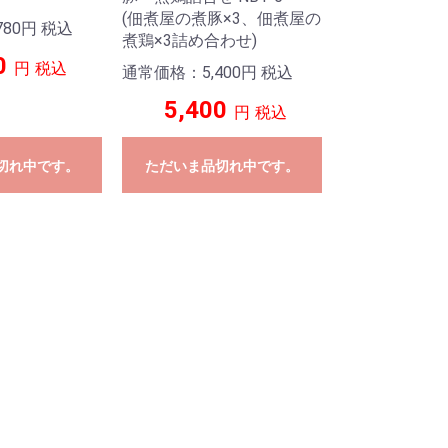
(佃煮屋の煮豚×3、佃煮屋の
80
円
税込
煮鶏×3詰め合わせ)
0
円
税込
通常価格：5,400
円
税込
5,400
円
税込
切れ中です。
ただいま品切れ中です。