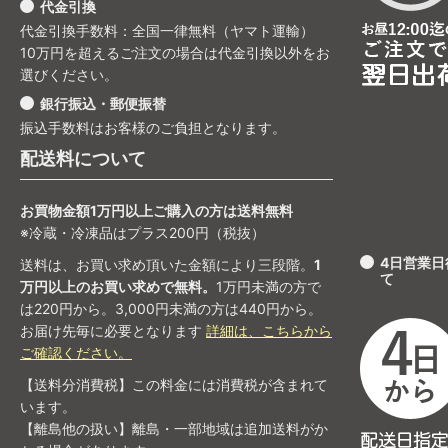
代金引換
代金引換手数料：全国一律無料（ヤマト運輸）
10万円を超えるご注文の場合は代金引換以外をお
選びください。
銀行振込・郵便振替
振込手数料はお客様のご負担となります。
配送料について
お買物金額1万円以上ご購入の方は送料無料
※冷蔵・冷凍品はプラス200円（税抜）
4日営業
送料は、お買い求め頂いた金額により三段階。
1
て
万円以上のお買い求めで無料。
1万円未満の方で
は220円から。3,000円未満の方は440円から。
お届け先毎に必要となります
詳細は、こちらから
ご確認ください。
【送料分消費税】この料金には消費税が含まれて
います。
【離島他の扱い】離島・一部地域は追加送料がか