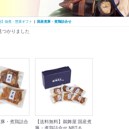
別】佃煮・惣菜ギフト
|
国産煮豚・煮鶏詰合せ
見つかりました
煮豚・煮鶏詰合
【送料無料】鵜舞屋 国産煮
豚・煮鶏詰合せ NBT-6