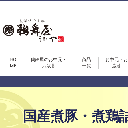
HO
鵜舞屋のお中元・
商品
お中元・お
ME
お歳暮
一覧
歳暮
国産煮豚・煮鶏