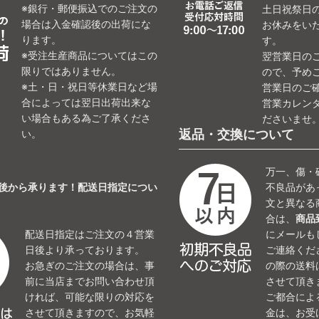
※銀行・郵便振込でのご注文の
土日祝祭日
場合は入金確認後の出荷にな
お休みをい
ります。
す。
※受注生産商品についてはこの
翌営業日の
限りではありません。
ので、予め
※土・日・祝日等休業日など場
営業日のご
合によっては翌日出荷出来な
営業カレン
い場合もある為ご了承くださ
ださいませ
返品・交換について
い。
万一、傷・
日後から承ります！配送日指定につい
不良品があ
文と異なる
合は、
商品
配送日指定はご注文の４営業
にメールも
日後より承っております。
ご連絡くだ
お急ぎのご注文の場合は、事
の際の送料
前に当店までお問い合わせ頂
させて頂き
ければ、可能な限りの対応を
ご都合によ
させて頂きますので、お気軽
金は、お受