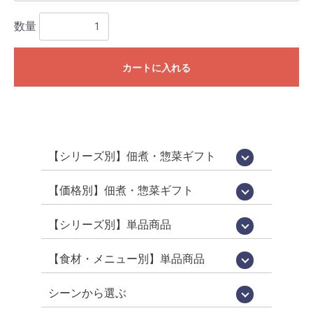
数量
カートに入れる
【シリーズ別】佃煮・惣菜ギフト
国産佃煮・惣菜詰め合わせ[百貨店限定販
鵜舞屋昆布巻詰合せ[鵜舞屋のロングセラ
佃煮 味三昧[食べきりサイズの佃煮詰め
老舗の味物語[岐阜の美味いもの詰め合わ
高級佃煮ギフト
佃煮・肉惣菜詰め合わせ
信長の郷[岐阜土産・武将パッケージ]
鮎昆布巻詰合せ
鮎一夜干し詰合せ
逸品惣菜
国産煮豚・煮鶏詰合せ
[明宝ハム×鵜舞屋]詰め合わせ
そうめん・佃煮詰め合わせ
カジュアルギフト「味あわせ」
岐阜土産
売品]
ー]
合わせ]
せ]
【価格別】佃煮・惣菜ギフト
【佃煮 惣菜 ギフト】10000円～[送料無
【プチギフト】～2000円
【佃煮 惣菜 ギフト】～3000円
【佃煮 惣菜 ギフト】～3979円
【佃煮 惣菜 ギフト】3980円～
【佃煮 惣菜 ギフト】5000円～
【佃煮 惣菜 ギフト】7000円～
料]
【シリーズ別】単品商品
WareesHalal認証取得品[ハラルキッチン
うるか・鮎一夜干しなど[老舗の鮎]
百貨店限定販売[国産シリーズ]
定番竿箱シリーズ
鵜舞屋伝統の味[老舗の惣菜]
箱入り単品惣菜
定番の佃煮[うまい屋のおつまみ]
食べきりおつまみ[うまつま]
佃煮屋の「煮豚」「煮鶏」[SDGs]
高校生が開発しました[産学連携商品]
ヤマタカ醤油[月星]使用シリーズ
鮎昆布巻詰合せ
【夏季限定】スウィーツ
舞]
【食材・メニュー別】単品商品
昆布巻き（鮎・にしん・さけ・子持ちあ
珍味（鮎うるか・一夜干し・ふりかけ）
鮎（すがた煮・吟醸煮など）
小鮎やわらか煮・小鮎甘露煮
飛騨牛・牛肉
煮豚・煮鶏
佃煮
貝類（帆立・牡蠣）
炊き込みご飯の素
ハラール認証取得品
菓子・スイーツ
ゆ）
シーンから選ぶ
お中元・お歳暮
お祝い・お返し
仏事
お取り寄せグルメ
お手土産（カジュアルギフト）
おつまみ