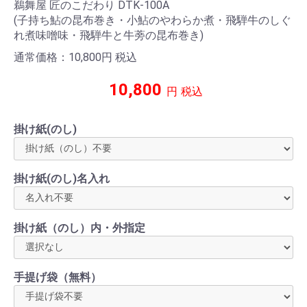
鵜舞屋 匠のこだわり DTK-100A
(子持ち鮎の昆布巻き・小鮎のやわらか煮・飛騨牛のしぐ
れ煮味噌味・飛騨牛と牛蒡の昆布巻き)
通常価格：10,800
円
税込
10,800
円
税込
掛け紙(のし)
掛け紙(のし)名入れ
掛け紙（のし）内・外指定
手提げ袋（無料）