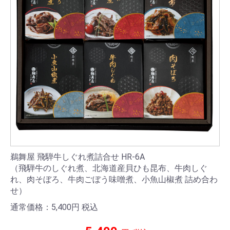
鵜舞屋 飛騨牛しぐれ煮詰合せ HR-6A
（飛騨牛のしぐれ煮、北海道産貝ひも昆布、牛肉しぐ
れ、肉そぼろ、牛肉ごぼう味噌煮、小魚山椒煮 詰め合わ
せ）
通常価格：5,400
円
税込