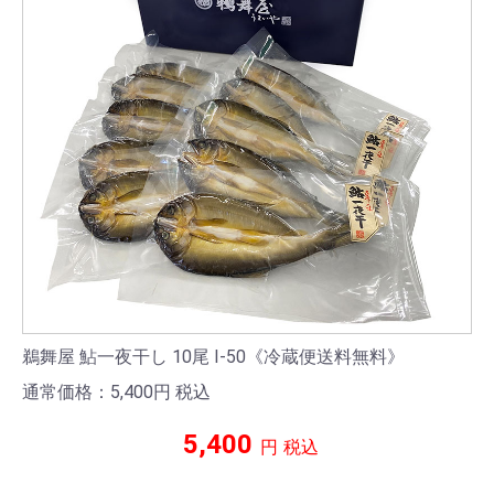
鵜舞屋 鮎一夜干し 10尾 I-50《冷蔵便送料無料》
通常価格：5,400
円
税込
5,400
円
税込