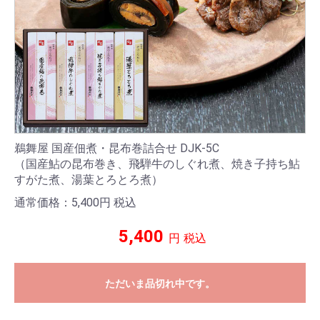
鵜舞屋 国産佃煮・昆布巻詰合せ DJK-5C
（国産鮎の昆布巻き、飛騨牛のしぐれ煮、焼き子持ち鮎
すがた煮、湯葉とろとろ煮）
通常価格：5,400
円
税込
5,400
円
税込
ただいま品切れ中です。