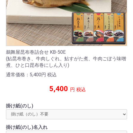
鵜舞屋昆布巻詰合せ KB-50E
(鮎昆布巻き、牛肉しぐれ、鮎すがた煮、牛肉ごぼう味噌
煮、ひと口昆布巻にしん入り)
通常価格：5,400
円
税込
5,400
円
税込
掛け紙(のし)
掛け紙(のし)名入れ