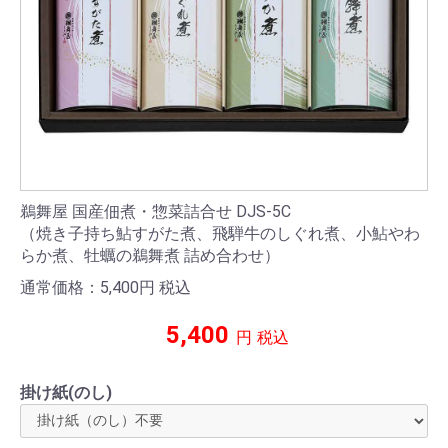
鵜舞屋 国産佃煮・惣菜詰合せ DJS-5C
（焼き子持ち鮎すがた煮、飛騨牛のしぐれ煮、小鮎やわ
らか煮、牡蠣の鵜舞煮 詰め合わせ）
通常価格：5,400
円
税込
5,400
円
税込
掛け紙(のし)