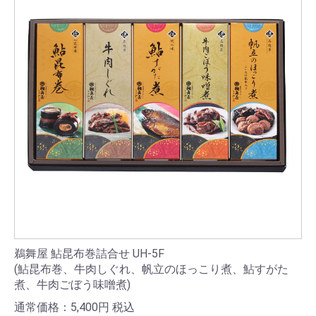
鵜舞屋 鮎昆布巻詰合せ UH-5F
(鮎昆布巻、牛肉しぐれ、帆立のほっこり煮、鮎すがた
煮、牛肉ごぼう味噌煮)
通常価格：5,400
円
税込