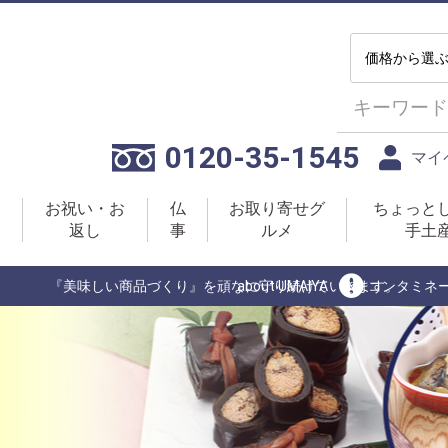
0120-35-1545
マイ
お祝い・お
仏
お取り寄せグ
ちょっと
返し
事
ルメ
手土
『美味しい商品づくり』を頑なに守り続けていきます。
about UMAIYA
コンタミネ