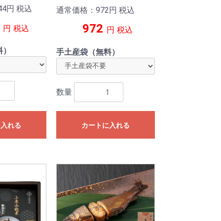
44
円
税込
通常価格：972
円
税込
972
円
税込
円
税込
料）
手土産袋（無料）
数量
に入れる
カートに入れる