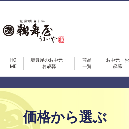
HO
鵜舞屋のお中元・
商品
お中元・お
ME
お歳暮
一覧
歳暮
価格から選ぶ