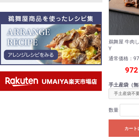
鵜舞屋 牛肉しぐ
Y
通常価格：97
972
手土産袋（無
数量
カート