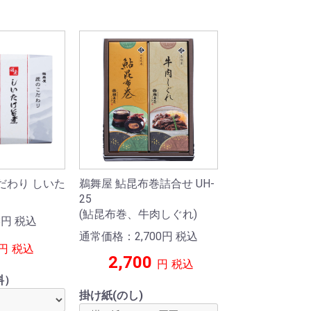
だわり しいた
鵜舞屋 鮎昆布巻詰合せ UH-
25
(鮎昆布巻、牛肉しぐれ)
8
円
税込
通常価格：2,700
円
税込
円
税込
2,700
円
税込
料）
掛け紙(のし)