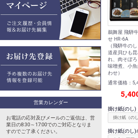
鵜舞屋 飛騨
せ HR-6A
（飛騨牛のし
道産貝ひも昆
れ、肉そぼろ
味噌煮、小魚
わせ）
通常価格：5,4
5,40
営業カレンダー
掛け紙(のし)
お電話の応対及びメールのご返信は、営
業日の8:30～17:00でのご対応となりま
掛け紙(のし)
すのでご了承ください。