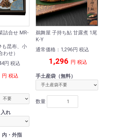
詰合せ MR-
鵜舞屋 子持ち鮎 甘露煮 1尾
K-Y
ひも昆布、小
通常価格：1,296
円
税込
合わせ）
1,296
円
税込
44
円
税込
円
税込
手土産袋（無料）
数量
名入れ
）内・外指