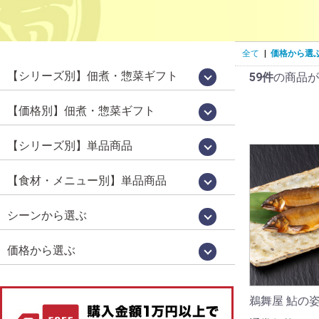
全て
|
価格から選
【シリーズ別】佃煮・惣菜ギフト
59件
の商品が
国産佃煮・惣菜詰め合わせ[百貨店限定販
鵜舞屋昆布巻詰合せ[鵜舞屋のロングセラ
佃煮 味三昧[食べきりサイズの佃煮詰め
老舗の味物語[岐阜の美味いもの詰め合わ
高級佃煮ギフト
佃煮・肉惣菜詰め合わせ
信長の郷[岐阜土産・武将パッケージ]
鮎昆布巻詰合せ
鮎一夜干し詰合せ
逸品惣菜
国産煮豚・煮鶏詰合せ
[明宝ハム×鵜舞屋]詰め合わせ
そうめん・佃煮詰め合わせ
カジュアルギフト「味あわせ」
岐阜土産
売品]
ー]
合わせ]
せ]
【価格別】佃煮・惣菜ギフト
【佃煮 惣菜 ギフト】10000円～[送料無
【プチギフト】～2000円
【佃煮 惣菜 ギフト】～3000円
【佃煮 惣菜 ギフト】～3979円
【佃煮 惣菜 ギフト】3980円～
【佃煮 惣菜 ギフト】5000円～
【佃煮 惣菜 ギフト】7000円～
料]
【シリーズ別】単品商品
WareesHalal認証取得品[ハラルキッチン
うるか・鮎一夜干しなど[老舗の鮎]
百貨店限定販売[国産シリーズ]
定番竿箱シリーズ
鵜舞屋伝統の味[老舗の惣菜]
箱入り単品惣菜
定番の佃煮[うまい屋のおつまみ]
食べきりおつまみ[うまつま]
佃煮屋の「煮豚」「煮鶏」[SDGs]
高校生が開発しました[産学連携商品]
ヤマタカ醤油[月星]使用シリーズ
鮎昆布巻詰合せ
【夏季限定】スウィーツ
舞]
【食材・メニュー別】単品商品
昆布巻き（鮎・にしん・さけ・子持ちあ
珍味（鮎うるか・一夜干し・ふりかけ）
鮎（すがた煮・吟醸煮など）
小鮎やわらか煮・小鮎甘露煮
飛騨牛・牛肉
煮豚・煮鶏
佃煮
貝類（帆立・牡蠣）
炊き込みご飯の素
ハラール認証取得品
菓子・スイーツ
ゆ）
シーンから選ぶ
お中元・お歳暮
お祝い・お返し
仏事
お取り寄せグルメ
お手土産（カジュアルギフト）
おつまみ
価格から選ぶ
1,000円未満
1,000円～
2,000円～
3,000円～
4,000円～
5,000円以上
鵜舞屋 鮎の姿煮