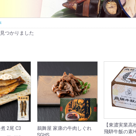
ぶ
見つかりました
【東濃実業高
 2尾 C3
鵜舞屋 家康の牛肉しぐれ
飛騨牛飯の素H
SGHS