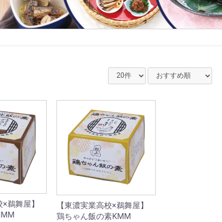
校×鵜舞屋】
【東濃実業高校×鵜舞屋】
MM
鶏ちゃん飯の素KMM