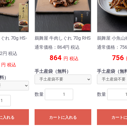
お買い物を続ける
カートへ進む
れ 70g HS-
鵜舞屋 牛肉しぐれ 70g RHS
鵜舞屋 小魚山椒煮
通常価格：864
円
税込
通常価格：75
2
円
税込
864
756
円
税込
円
税込
手土産袋（無料）
手土産袋（無
料）
数量
数量
に入れる
カートに入れる
カート