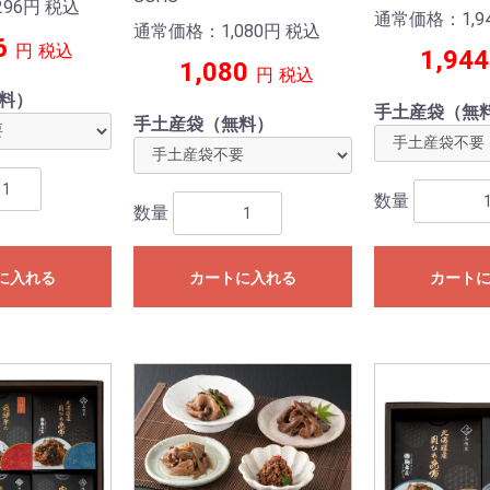
96
円
税込
通常価格：1,9
通常価格：1,080
円
税込
6
円
税込
1,944
1,080
円
税込
料）
手土産袋（無
手土産袋（無料）
数量
数量
に入れる
カートに入れる
カート