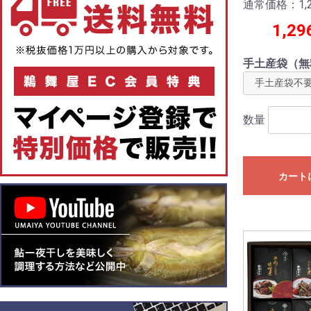
通常価格：1,2
1,29
手土産袋（無
数量
カート