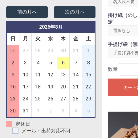
前の月へ
次の月へ
掛け紙（のし
定
2026年8月
日
月
火
水
木
金
土
手提げ袋（無
26
27
28
29
30
31
1
2
3
4
5
6
7
8
数量
9
10
11
12
13
14
15
16
17
18
19
20
21
22
カート
23
24
25
26
27
28
29
30
31
1
2
3
4
5
定休日
メール・出荷対応不可