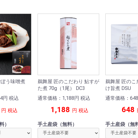
ごぼう味噌煮
鵜舞屋 匠のこだわり 鮎すが
鵜舞屋 匠のこ
た煮 70g（1尾） DC3
け旨煮 DSU
4
円
税込
通常価格：1,188
円
税込
通常価格：64
1,188
648
円
税込
円
税込
料）
手土産袋（無料）
手土産袋（無