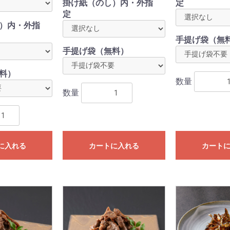
掛け紙（のし）内・外指
定
定
）内・外指
手提げ袋（無
手提げ袋（無料）
料）
数量
数量
に入れる
カートに入れる
カート