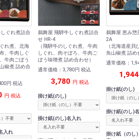
牛しぐれ煮詰合
鵜舞屋 飛騨牛しぐれ煮詰合
鵜舞屋 恵み惣菜
せ HR-4
2A
ぐれ煮、北海
（飛騨牛のしぐれ煮、牛肉
（北海道産貝
布、牛肉しぐ
しぐれ、肉そぼろ、牛肉ご
魚山椒煮 詰め
、牛肉ごぼう
ぼう味噌煮 詰め合わせ）
通常価格：1,9
山椒煮 詰め合
通常価格：3,780
円
税込
1,944
3,780
円
税込
00
円
税込
掛け紙(のし)
0
円
税込
掛け紙(のし)
掛け紙(のし)
掛け紙(のし)名入れ
名入れ
掛け紙（のし