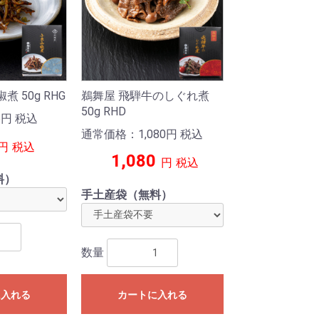
鵜舞屋 飛騨牛のしぐれ煮
 50g RHG
50g RHD
6
円
税込
通常価格：1,080
円
税込
円
税込
1,080
円
税込
料）
手土産袋（無料）
数量
に入れる
カートに入れる